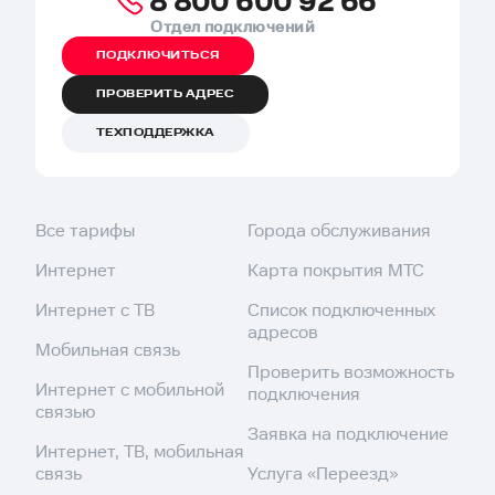
8 800 600 92 66
Отдел подключений
ПОДКЛЮЧИТЬСЯ
ПРОВЕРИТЬ АДРЕС
ТЕХПОДДЕРЖКА
Все тарифы
Города обслуживания
Интернет
Карта покрытия МТС
Интернет с ТВ
Список подключенных
адресов
Мобильная связь
Проверить возможность
Интернет с мобильной
подключения
связью
Заявка на подключение
Интернет, ТВ, мобильная
связь
Услуга «Переезд»